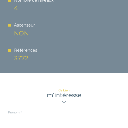
Nombre de niveaux
4
Ascenseur
NON
Références
3772
Ce bien
m'intéresse
Prénom
*
Nom