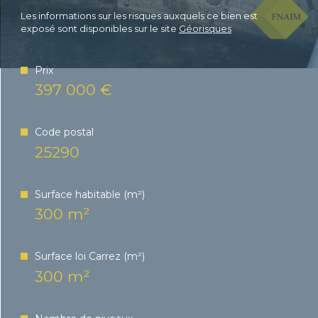
Les informations sur les risques auxquels ce bien est
exposé sont disponibles sur le site
Géorisques
Bilan
Prix
énergétique
397 000 €
Code postal
25290
Surface habitable (m²)
300 m²
Surface loi Carrez (m²)
300 m²