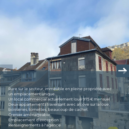
Plus d'informations
financières
Plus de
détails
la
copropriété
Rare sur le secteur, immeuble en pleine propriété avec
un emplacement unique.
Un local commercial actuellement loué 975 € mensuel
Deux appartements traversant avec alcove sur la loue,
boisseries, tomettes, beaucoup de cachet.
Grenier aménageable
Plus d'informations sur
le quartier
Emplacement d'exception
Renseignements à l'agence