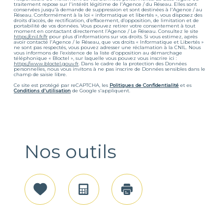
traitement repose sur l'intérêt légitime de l'Agence / du Réseau. Elles sont
conservées jusqu'à demande de suppression et sont destinées à l'Agence / au
Réseau. Conformément à la loi « informatique et libertés », vous disposez des
droits d’accès, de rectification, d’effacement, d’opposition, de limitation et de
portabilité de vos données. Vous pouvez retirer votre consentement à tout
moment en contactant directement l’Agence / Le Réseau. Consultez le site
https://cnil.fr/fr
pour plus d’informations sur vos droits. Si vous estimez, après
avoir contacté l'Agence / le Réseau, que vos droits « Informatique et Libertés »
ne sont pas respectés, vous pouvez adresser une réclamation à la CNIL. Nous
vous informons de l’existence de la liste d'opposition au démarchage
téléphonique « Bloctel », sur laquelle vous pouvez vous inscrire ici :
https://www.bloctel.gouv.fr
. Dans le cadre de la protection des Données
personnelles, nous vous invitons à ne pas inscrire de Données sensibles dans le
champ de saisie libre.
Ce site est protégé par reCAPTCHA, les
Politiques de Confidentialité
et es
Conditions d'utilisation
de Google s'appliquent.
Nos outils
Sélectionner
Calculatrice
Imprimer