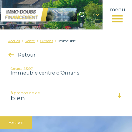
menu
Langue
Langue
fr
0
Accueil
fr
Accueil
Vente
Ornans
Immeuble
Retour
Ornans (25290)
Immeuble centre d'Ornans
à propos de ce
bien
Exclusif