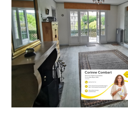
Ornans (25290)
Appartement spacieux et lumineux
grande terrasse
3823
SÉLECTIONNER