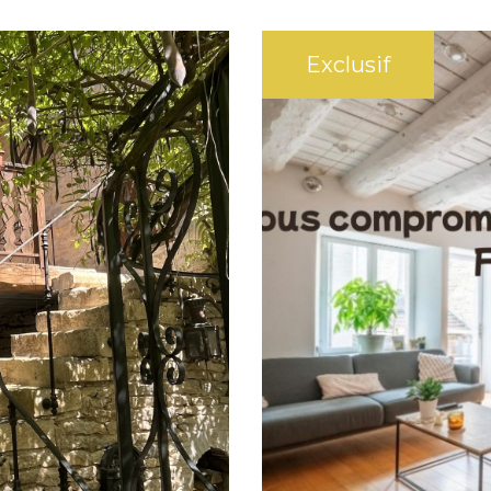
Exclusif
avec terrain
Ornans (25290)
Maison de ville