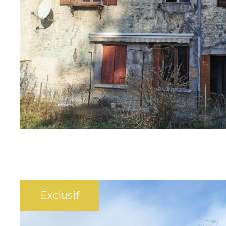
Vuillafans (25840)
Maison de vigneron à rénover
3793
SÉLECTIONNER
Exclusif