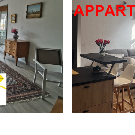
 avec
Ornans (25290)
Appartement O
SÉLECTIONNER