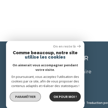
On en reste là
Comme beaucoup, notre site
utilise les cookies
SE CONNECTER
On aimerait vous accompagner pendant
votre visite.
espace propriétaire
En poursuivant, vous acceptez l'utilisation des
cookies par ce site, afin de vous proposer des
contenus adaptés et réaliser des statistiques !
PARAMÉTRER
OK POUR MOI !
© 2022
Tous droits réservés
Traduction po