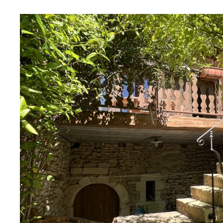
Ornans (25290)
Rare à Ornans Maison de caractère 
bord de loue