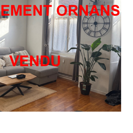
rnans
3816