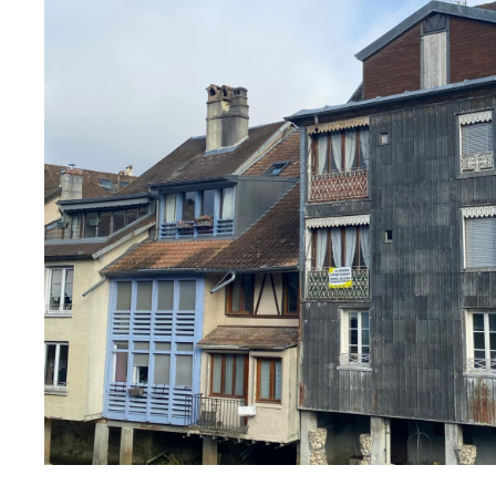
Ornans (25290)
Immeuble centre d'Ornans
3772
SÉLECTIONNER