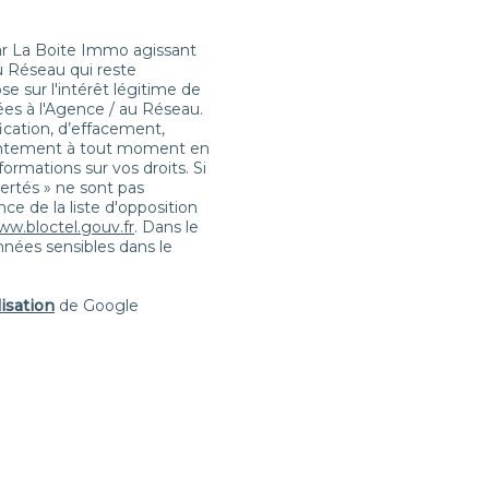
par La Boite Immo agissant
u Réseau qui reste
 sur l'intérêt légitime de
es à l'Agence / au Réseau.
fication, d’effacement,
nsentement à tout moment en
formations sur vos droits. Si
bertés » ne sont pas
e de la liste d'opposition
ww.bloctel.gouv.fr
. Dans le
nnées sensibles dans le
lisation
de Google