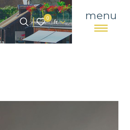
menu
Langue
0
fr