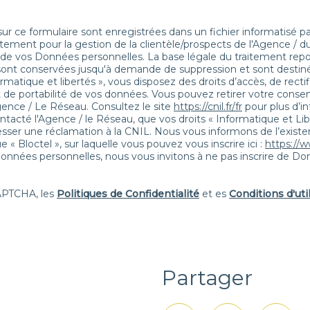
 sur ce formulaire sont enregistrées dans un fichier informatisé 
tement pour la gestion de la clientèle/prospects de l'Agence / d
e vos Données personnelles. La base légale du traitement repose
 sont conservées jusqu'à demande de suppression et sont destiné
rmatique et libertés », vous disposez des droits d’accès, de recti
 et de portabilité de vos données. Vous pouvez retirer votre co
ence / Le Réseau. Consultez le site
https://cnil.fr/fr
pour plus d’in
ntacté l'Agence / le Réseau, que vos droits « Informatique et Li
ser une réclamation à la CNIL. Nous vous informons de l’existenc
 Bloctel », sur laquelle vous pouvez vous inscrire ici :
https://w
Données personnelles, nous vous invitons à ne pas inscrire de Do
CAPTCHA, les
Politiques de Confidentialité
et es
Conditions d'uti
Partager